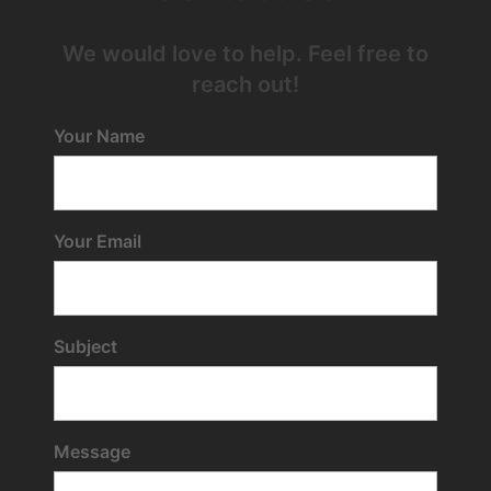
We would love to help. Feel free to
reach out!
Your Name
Your Email
Subject
Message